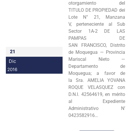
otorgamiento del
Programas
TITULO DE PROPIEDAD dei
Lote N° 21, Manzana
Intranet
V, perteneciente al Sub
Sector 1A-2 DE LAS
PAMPAS DE
SAN FRANCISCO, Distrito
21
de Moquegua — Provincia
Mariscal Nieto —
Dic
Departamento de
2016
Moquegua; a favor de
la Sra. AMELIA YOVANA
ROQUE VELASQUEZ con
D.N.I. 42564619, en mérito
al Expediente
Administrativo N’
0423582916…