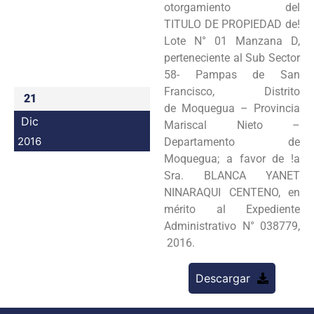
otorgamiento del
Programas
TITULO DE PROPIEDAD de!
Lote N° 01 Manzana D,
Intranet
perteneciente al Sub Sector
58- Pampas de San
Francisco, Distrito
21
de Moquegua – Provincia
Dic
Mariscal Nieto –
2016
Departamento de
Moquegua; a favor de !a
Sra. BLANCA YANET
NINARAQUI CENTENO, en
mérito al Expediente
Administrativo N° 038779,
2016.
Descargar