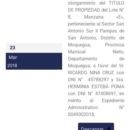
otorgamiento del TITULO
Programas
DE PROPIEDAD del Lote N°
8, Manzana «E»,
Intranet
perteneciente al Sector San
Antonio Sur II Pampas de
San Antonio, Distrito de
Moquegua, Provincia
23
Mariscal Nieto,
Mar
Departamento de
2018
Moquegua; a favor del Sr.
RICARDO NINA CRUZ con
DNI N° 45788297 y Sra.
HERMINIA ESTEBA POMA
con DNI N° 47408691, en
mérito al Expediente
Administrativo N°
0049302018,
Descargar