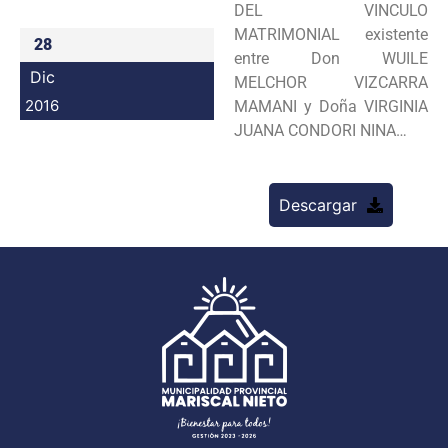
DEL VINCULO
Programas
MATRIMONIAL existente
28
entre Don WUILE
Intranet
Dic
MELCHOR VIZCARRA
2016
MAMANI y Doña VIRGINIA
JUANA CONDORI NINA…
Descargar