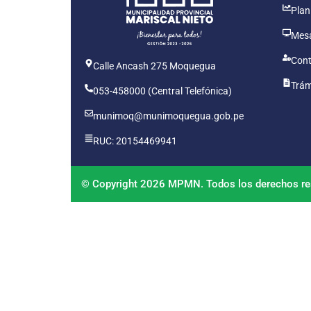
Plan
Mesa
Cont
Calle Ancash 275 Moquegua
Trám
053-458000 (Central Telefónica)
munimoq@munimoquegua.gob.pe
RUC: 20154469941
© Copyright 2026 MPMN. Todos los derechos re