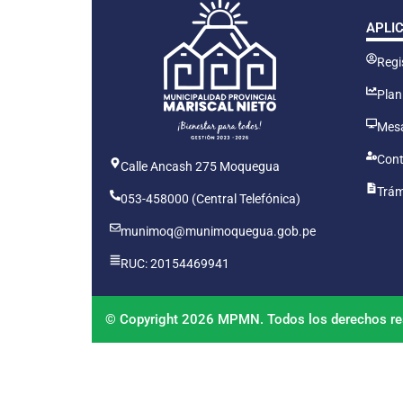
APLI
Regis
Plan
Mesa
Cont
Calle Ancash 275 Moquegua
Trám
053-458000 (Central Telefónica)
munimoq@munimoquegua.gob.pe
RUC: 20154469941
© Copyright 2026 MPMN. Todos los derechos re