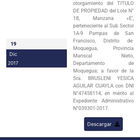
otorgamiento del TITULO
Programas
DE PROPIEDAD del Lote N°
18, Manzana «E’,
Intranet
perteneciente al Sub Sector
1A-9 Pampas de San
Francisco, Distrito de
19
Moquegua, Provincia
Dic
Mariscal Nieto,
2017
Departamento de
Moquegua; a favor de la
Sra. BRUSLENI YESICA
AGUILAR CUAYLA con DNI
N°47458114, en mérito al
Expediente Administrativo
N°039301-2017.
Descargar