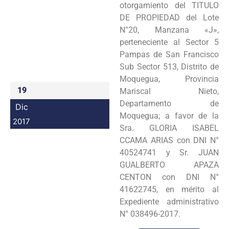
otorgamiento del TITULO
Programas
DE PROPIEDAD del Lote
N°20, Manzana «J»,
Intranet
perteneciente al Sector 5
Pampas de San Francisco
Sub Sector 513, Distrito de
Moquegua, Provincia
19
Mariscal Nieto,
Departamento de
Dic
Moquegua; a favor de la
2017
Sra. GLORIA ISABEL
CCAMA ARIAS con DNI N°
40524741 y Sr. JUAN
GUALBERTO APAZA
CENTON con DNI N°
41622745, en mérito al
Expediente administrativo
N° 038496-2017.