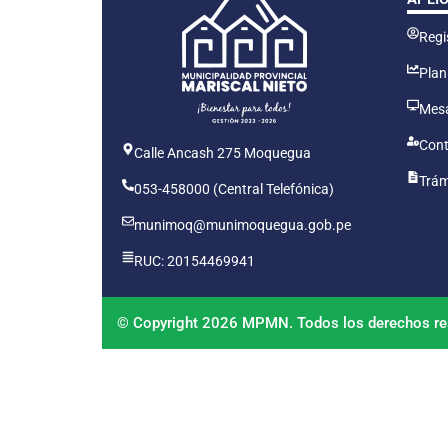
Regis
Plan
Mesa
Cont
Calle Ancash 275 Moquegua
Trám
053-458000 (Central Telefónica)
munimoq@munimoquegua.gob.pe
RUC: 20154469941
© Copyright 2026 MPMN. Todos los derechos re