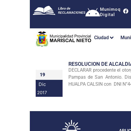
Munimoq
Digital
Ciudad
Muni
RESOLUCION DE ALCALDI
DECLARAR procedente el otorg
19
Pampas de San Antonio. Dis
Dic
HUALPA CALSIN con DNI N°444
2017
APLI