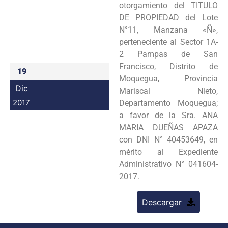
otorgamiento del TITULO
Programas
DE PROPIEDAD del Lote
N°11, Manzana «Ñ»,
Intranet
perteneciente al Sector 1A-
2 Pampas de San
Francisco, Distrito de
19
Moquegua, Provincia
Dic
Mariscal Nieto,
2017
Departamento Moquegua;
a favor de la Sra. ANA
MARIA DUEÑAS APAZA
con DNI N° 40453649, en
mérito al Expediente
Administrativo N° 041604-
2017.
Descargar