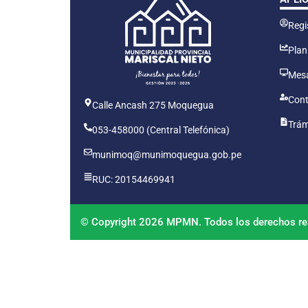
Regis
Plan
Mesa
Cont
Calle Ancash 275 Moquegua
Trám
053-458000 (Central Telefónica)
munimoq@munimoquegua.gob.pe
RUC: 20154469941
© Copyright 2026 MPMN. Todos los derechos re