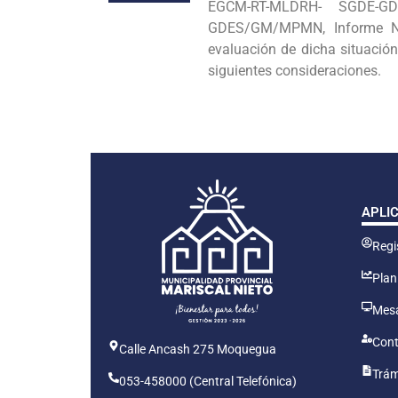
EGCM-RT-MLDRH- SGDE-GD
GDES/GM/MPMN, Informe Nº
evaluación de dicha situación
siguientes consideraciones.
APLI
Regis
Plan
Mesa
Cont
Calle Ancash 275 Moquegua
Trám
053-458000 (Central Telefónica)