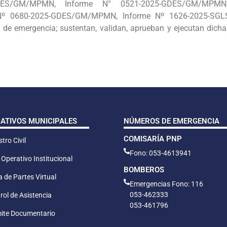
ES/GM/MPMN, Informe N° 0521-2025-GDES/GM/MPMN, 
 0680-2025-GDES/GM/MPMN, Informe Nº 1626-2025-SGLSG
 de emergencia; sustentan, validan, aprueban y ejecutan dich
CATIVOS MUNICIPALES
NÚMEROS DE EMERGENCIA
COMISARÍA PNP
tro Civil
Fono: 053-4613941
 Operativo Institucional
BOMBEROS
 de Partes Virtual
Emergencias Fono: 116
053-462333
rol de Asistencia
053-461796
ite Documentario