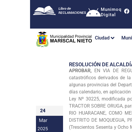
Munimoq
Digital
Ciudad
Muni
RESOLUCIÓN DE ALCALDÍ
APROBAR,
EN VIA DE REGUL
catastróficos derivados de l
algunas provincias del Depart
días calendario, en aplicación
Ley Nº 30225, modificada po
TRACTOR SOBRE ORUGA, para
24
RIO HUARACANE, COMO ME
Mar
DISTRITO DE MOQUEGUA, PRO
(Trescientos Sesenta y Ocho M
2025