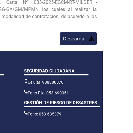
Carta Nº 033-2025-EGCM-RT-MILDERH-
-GA/GM/MPMN, los cuales al realizar la
a modalidad de contratación, de acuerdo a las
Descargar
SEGURIDAD CIUDADANA
Celular: 988880870
Fono Fijo: 053-690051
GESTIÓN DE RIESGO DE DESASTRES
Fono: 053-635379