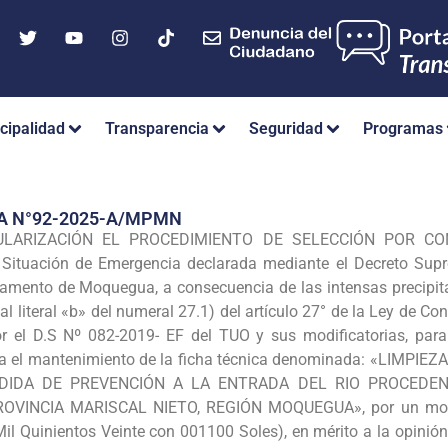
cipalidad
Transparencia
Seguridad
Programas
A N°92-2025-A/MPMN
ARIZACIÓN EL PROCEDIMIENTO DE SELECCIÓN POR CONTR
a Situación de Emergencia declarada mediante el Decreto Sup
amento de Moquegua, a consecuencia de las intensas precipitac
 al literal «b» del numeral 27.1) del artículo 27° de la Ley de 
r el D.S Nº 082-2019- EF del TUO y sus modificatorias, par
 el mantenimiento de la ficha técnica denominada: «LIMP
DIDA DE PREVENCIÓN A LA ENTRADA DEL RIO PROCEDENT
VINCIA MARISCAL NIETO, REGIÓN MOQUEGUA», por un monto 
il Quinientos Veinte con 001100 Soles), en mérito a la opinión