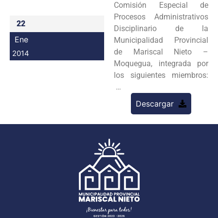
Comisión Especial de
Programas
Procesos Administrativos
22
Disciplinario de la
Intranet
Ene
Municipalidad Provincial
de Mariscal Nieto –
2014
Moquegua, integrada por
los siguientes miembros:
…
Descargar