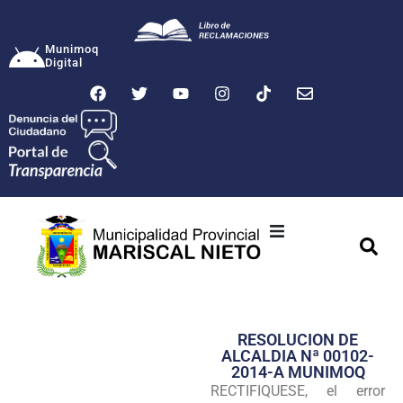
Munimoq
Digital
Ciudad
Municipalidad
RESOLUCION DE
Transparencia
ALCALDIA Nª 00102-
2014-A MUNIMOQ
Seguridad
RECTIFIQUESE, el error