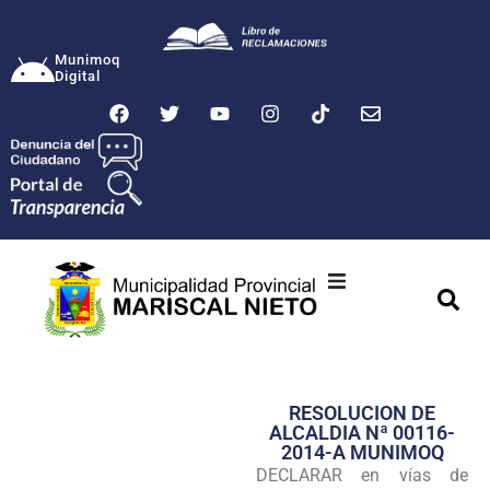
Munimoq
Digital
Ciudad
Municipalidad
RESOLUCION DE
Transparencia
ALCALDIA Nª 00116-
2014-A MUNIMOQ
Seguridad
DECLARAR en vías de