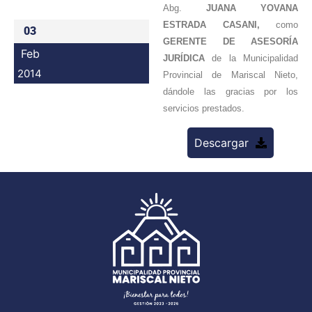
Abg.
JUANA YOVANA
Programas
ESTRADA CASANI,
como
03
GERENTE DE ASESORÍA
Intranet
Feb
JURÍDICA
de la Municipalidad
2014
Provincial de Mariscal Nieto,
dándole las gracias por los
servicios prestados.
Descargar