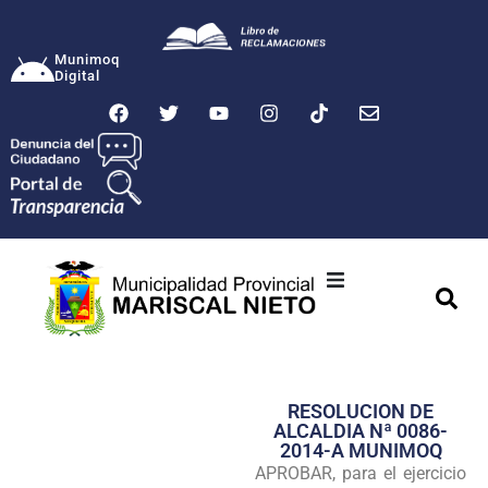
Munimoq
Digital
Ciudad
Municipalidad
RESOLUCION DE
Transparencia
ALCALDIA Nª 0086-
2014-A MUNIMOQ
Seguridad
APROBAR, para el ejercicio