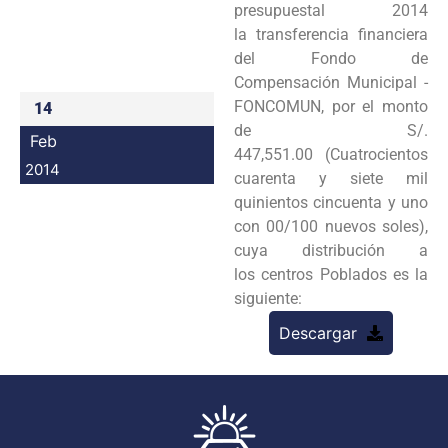
presupuestal 2014
Programas
la
transferencia financiera
del Fondo de
Intranet
Compensación Municipal -
FONCOMUN, por el monto
14
de S/.
Feb
447,551.00
(Cuatrocientos
2014
cuarenta y siete mil
quinientos cincuenta y uno
con 00/100 nuevos soles),
cuya distribución a
los
centros Poblados es la
siguiente:
Descargar