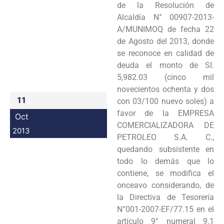
de la Resolución de
Programas
Alcaldía N° 00907-2013-
A/MUNIMOQ de fecha 22
Intranet
de Agosto del 2013, donde
se reconoce en calidad de
deuda el monto de SI.
5,982.03 (cinco mil
novecientos ochenta y dos
11
con 03/100 nuevo soles) a
favor de la EMPRESA
Oct
COMERCIALIZADORA DE
2013
PETROLEO S.A. C.,
quedando subsistente en
todo lo demás que lo
contiene, se modifica el
onceavo considerando, de
la Directiva de Tesorería
N°001-2007-EF/77.15 en el
artículo 9° numeral 9.1