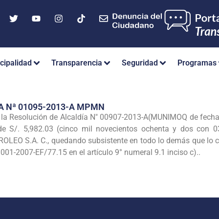
cipalidad
Transparencia
Seguridad
Programas
A Nª 01095-2013-A MPMN
e la Resolución de Alcaldía N" 00907-2013-A(MUNIMOQ de fecha
de S/. 5,982.03 (cinco mil novecientos ochenta y dos con 
O S.A. C., quedando subsistente en todo lo demás que lo con
 001-2007-EF/77.15 en el artículo 9° numeral 9.1 inciso c)..