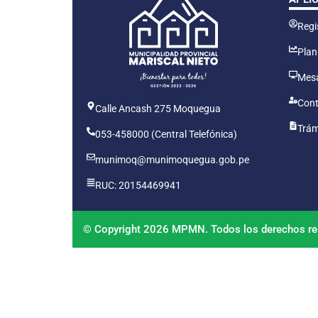
Regis
Plan
Mesa
Cont
Calle Ancash 275 Moquegua
Trám
053-458000 (Central Telefónica)
munimoq@munimoquegua.gob.pe
RUC: 20154469941
© Copyright 2026 MPMN. Todos los derechos re