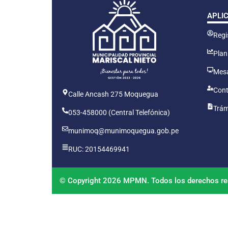
APLI
Regis
Plan
Mesa
Cont
Calle Ancash 275 Moquegua
Trám
053-458000 (Central Telefónica)
munimoq@munimoquegua.gob.pe
RUC: 20154469941
© Copyright 2026 MPMN. Todos los derechos re