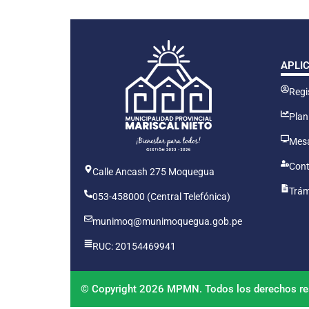
APLI
Regis
Plan
Mesa
Cont
Calle Ancash 275 Moquegua
Trám
053-458000 (Central Telefónica)
munimoq@munimoquegua.gob.pe
RUC: 20154469941
© Copyright 2026 MPMN. Todos los derechos re