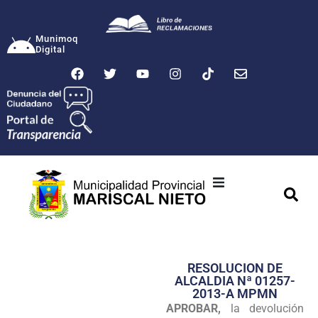
Munimoq
Digital
Ciudad
Municipalidad
RESOLUCION DE
Transparencia
ALCALDIA Nª 01257-
2013-A MPMN
Seguridad
APROBAR,
la devolución