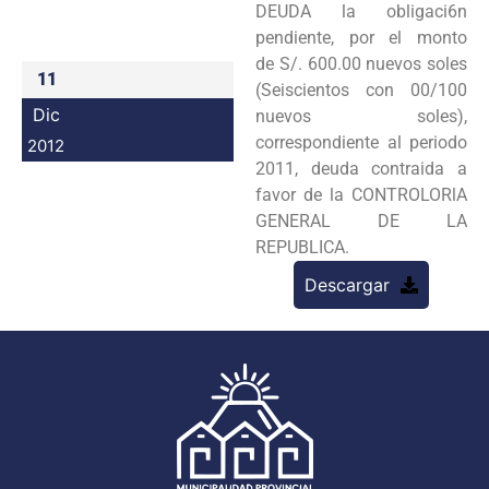
DEUDA la obligaci6n
Programas
pendiente, por el monto
de S/. 600.00 nuevos soles
Intranet
11
(Seiscientos con 00/100
Dic
nuevos soles),
correspondiente al periodo
2012
2011, deuda contraida a
favor de la CONTROLORlA
GENERAL DE LA
REPUBLICA.
Descargar