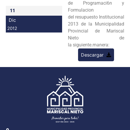
de Programaci6n y
Programas
Formulacion
11
del resupuesto Institucional
Dic
Intranet
2013 de la Municipalidad
2012
Provincial de Mariscal
Nieto de
la siguiente.manera:
Descargar