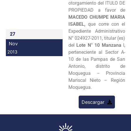
otorgamiento del ITULO DE
Programas
PROPIEDAD a favor de
MACEDO CHUMPE MARIA
Intranet
ISABEL,
que corre con el
Expediente Administrativo
27
N° 024927-2011, titular (es)
Nov
del
Lote N° 10 Manzana
I,
2013
perteneciente al Sector A-
10 de las Pampas de San
Antonio, distrito de
Moquegua – Provincia
Mariscal Nieto – Región
Moquegua.
Descargar