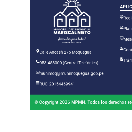
APLI
Regis
Plan
Mesa
Cont
Calle Ancash 275 Moquegua
Trám
053-458000 (Central Telefónica)
munimoq@munimoquegua.gob.pe
RUC: 20154469941
© Copyright 2026 MPMN. Todos los derechos re