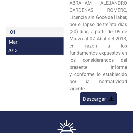
ABRAHAM ALEJANDRO
Programas
CARDENAS
ROMERO,
Licencia sin Goce de Haber,
Intranet
por el lapso de treínta días
(30) dias, a partir del 09 de
01
Marzo al
07 Abril del 2013,
Mar
en razón a los
2013
fundamentos expuestos en
los considerandos del
presente informe
y
conforme lo establecido
por ia normativídad
vigente.
Descargar