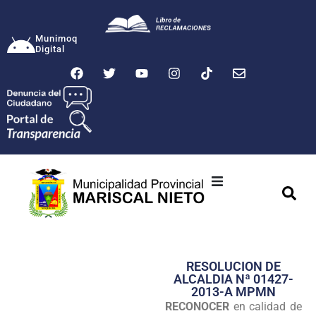
Munimoq
Digital
Ciudad
Municipalidad
RESOLUCION DE
Transparencia
ALCALDIA Nª 01427-
2013-A MPMN
Seguridad
RECONOCER
en calidad de