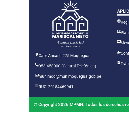
APLI
Regis
Plan
Mesa
Cont
Calle Ancash 275 Moquegua
Trám
053-458000 (Central Telefónica)
munimoq@munimoquegua.gob.pe
RUC: 20154469941
© Copyright 2026 MPMN. Todos los derechos re