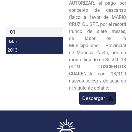
AUTORIZAR, el pago por
Programas
concepto
de descanso
físico a favor de MARIO
Intranet
CRUZ QUISPE, por el record
trunco de siete meses,
01
de
labor en la
Mar
Municipalidad Provincial
2013
de Mariscal Nieto, por un
monto liquido de SI. 240.18
(SON:
DOSCIENTOS
CUARENTA con 18/100
nuevos soles) y de acuerdo
al siguiente detalle:
Descargar