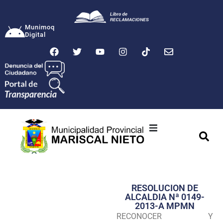
Munimoq
Digital
Ciudad
Municipalidad
RESOLUCION DE
Transparencia
ALCALDIA Nª 0149-
2013-A MPMN
Seguridad
RECONOCER Y