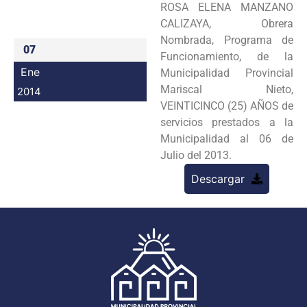
ROSA ELENA MANZANO
Programas
CALIZAYA, Obrera
Nombrada, Programa de
Intranet
07
Funcionamiento, de la
Ene
Municipalidad Provincial
Mariscal Nieto,
2014
VEINTICINCO (25) AÑOS de
servicios prestados a la
Municipalidad al 06 de
Julio del 2013.
Descargar