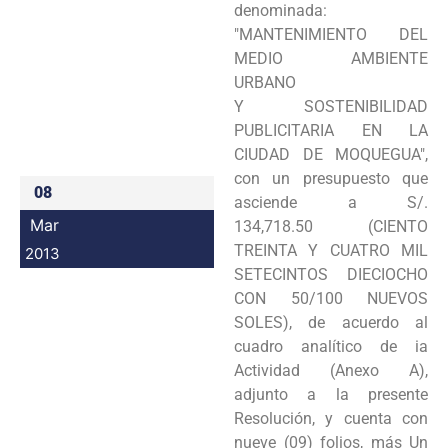
denominada:
Programas
"MANTENIMIENTO DEL
MEDIO AMBIENTE
Intranet
URBANO
Y
SOSTENIBILlDAD
PUBLICITARIA EN LA
CIUDAD DE MOQUEGUA",
con un presupuesto que
08
asciende a S/.
Mar
134,718.50
(CIENTO
TREINTA Y CUATRO MIL
2013
SETECINTOS DIECIOCHO
CON 50/100 NUEVOS
SOLES), de acuerdo al
cuadro analítico
de ia
Actividad (Anexo A),
adjunto a la presente
Resolución, y cuenta con
nueve (09) folios, más Un