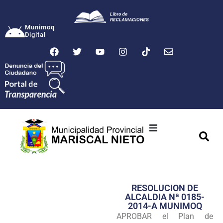
Munimoq
Digital
Ciudad
Municipalidad
RESOLUCION DE
Transparencia
ALCALDIA Nª 0185-
2014-A MUNIMOQ
Seguridad
APROBAR el Plan de