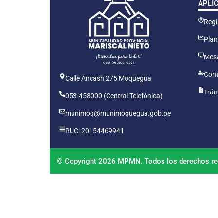
APLI
Regis
Plan
Mesa
Cont
Calle Ancash 275 Moquegua
Trám
053-458000 (Central Telefónica)
munimoq@munimoquegua.gob.pe
RUC: 20154469941
© Copyright 2026 MPMN. Todos los derechos re