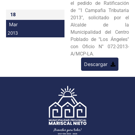
el pedido de Ratificación
Programas
de
"1 Campafia Tributaria
18
2013", solicitado por el
Intranet
Mar
Alcalde de la
Municipalidad del Centro
2013
Poblado de "Los
Ángeles"
con Oficio N° 072-2013-
A/MCP-LA.
Descargar