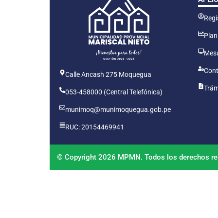
Regis
Plan
Mesa
Cont
Calle Ancash 275 Moquegua
Trám
053-458000 (Central Telefónica)
munimoq@munimoquegua.gob.pe
RUC: 20154469941
© Copyright 2026 MPMN. Todos los derechos re