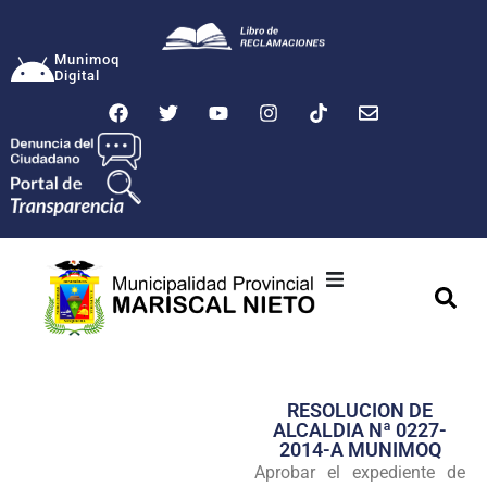
Munimoq
Digital
Ciudad
Municipalidad
RESOLUCION DE
Transparencia
ALCALDIA Nª 0227-
2014-A MUNIMOQ
Seguridad
Aprobar el expediente de