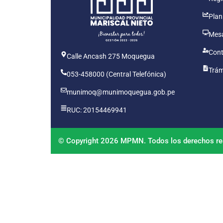
Plan
Mesa
Cont
Calle Ancash 275 Moquegua
Trám
053-458000 (Central Telefónica)
munimoq@munimoquegua.gob.pe
RUC: 20154469941
© Copyright 2026 MPMN. Todos los derechos re