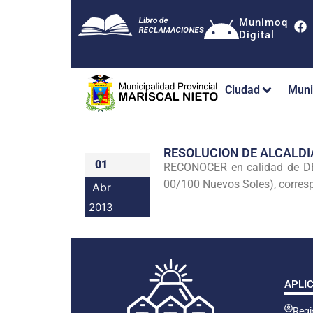
Munimoq
Digital
Ciudad
Muni
RESOLUCION DE ALCALDI
01
RECONOCER en calidad de DEU
00/100 Nuevos Soles), corresp
Abr
2013
APLI
Regis