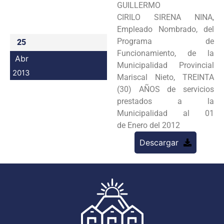
GUILLERMO
Programas
CIRILO
SIRENA NINA,
Empleado Nombrado, del
Intranet
Programa de
25
Funcionamiento, de la
Abr
Municipalidad
Provincial
2013
Mariscal Nieto, TREINTA
(30) AÑOS de servicios
prestados a la
Municipalidad al 01
de
Enero del 2012
Descargar