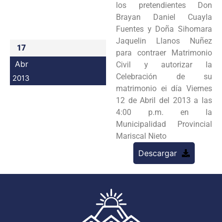
los pretendientes
Don
Programas
Brayan Daniel Cuayla
Fuentes y Doña Sihomara
Intranet
Jaquelin Llanos Nuñez
17
para contraer
Matrimonio
Abr
Civil y autorizar la
Celebración de su
2013
matrimonio ei día Viernes
12 de Abril del 2013
a las
4:00 p.m. en la
Municipalidad Provincial
Mariscal Nieto
Descargar