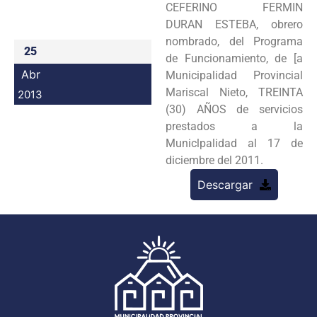
CEFERINO FERMIN
Programas
DURAN
ESTEBA, obrero
nombrado, del Programa
Intranet
25
de Funcionamiento, de [a
Abr
Municipalidad Provincial
Mariscal
Nieto, TREINTA
2013
(30) AÑOS de servicios
prestados a la
Municlpalidad al 17 de
diciembre del 2011.
Descargar