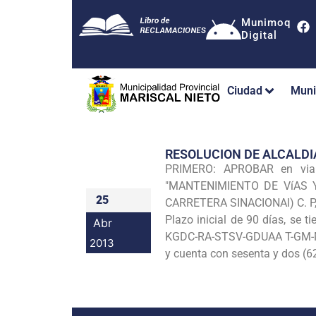
Munimoq
Digital
Ciudad
Muni
RESOLUCION DE ALCALDI
PRIMERO: APROBAR en via d
"MANTENIMIENTO DE VíAS 
25
CARRETERA SINACIONAl) C. 
Plazo inicial de 90 días, se 
Abr
KGDC-RA-STSV-GDUAA T-GM-MPM
2013
y cuenta con sesenta y dos (62)