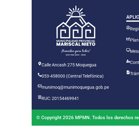
APLI
Regis
Plan
Mesa
Cont
Calle Ancash 275 Moquegua
Trám
053-458000 (Central Telefónica)
munimoq@munimoquegua.gob.pe
RUC: 20154469941
© Copyright 2026 MPMN. Todos los derechos re