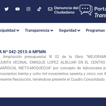
cipalidad
Transparencia
Seguridad
Programas
A Nª 042-2013-A MPMN
e Ampliación p
resupuestal N' 02 de la Obra: "ME,IO
JUNTA VECINAL ENRIQlJE LOPEZ ALBUJAR EN EL CENTR
 MARISCAL
NIETO-MOQUEGUA" por concepto de Adicionales p
Doscientos treinta y ocho mil novecientos sesenta y cinco con
resente Resolución, teniéndose presente el
Cuadro Consolidado d