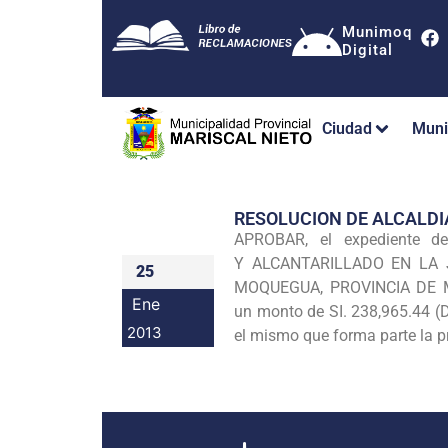
Munimoq
Digital
Ciudad
Muni
RESOLUCION DE ALCALDI
APROBAR, el expediente d
Y
ALCANTARILLADO EN LA 
25
MOQUEGUA, PROVINCIA DE
Ene
un
monto de SI. 238,965.44 (
2013
el mismo que forma parte la p