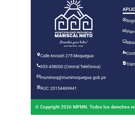
APLI
Regis
Plan
Mesa
Cont
Calle Ancash 275 Moquegua
Trám
053-458000 (Central Telefónica)
munimoq@munimoquegua.gob.pe
RUC: 20154469941
© Copyright 2026 MPMN. Todos los derechos re