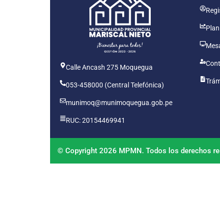
Regis
Plan
Mesa
Cont
Calle Ancash 275 Moquegua
Trám
053-458000 (Central Telefónica)
munimoq@munimoquegua.gob.pe
RUC: 20154469941
© Copyright 2026 MPMN. Todos los derechos re