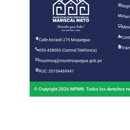
Regis
Plan
Mesa
Cont
Calle Ancash 275 Moquegua
Trám
053-458000 (Central Telefónica)
munimoq@munimoquegua.gob.pe
RUC: 20154469941
© Copyright 2026 MPMN. Todos los derechos re