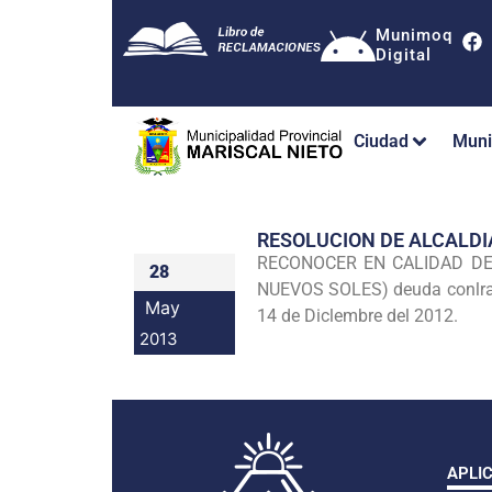
Munimoq
Digital
Ciudad
Muni
RESOLUCION DE ALCALDI
RECONOCER EN CALIDAD DE
28
NUEVOS
SOLES) deuda conlra
May
14 de Diclembre del 2012.
2013
APLI