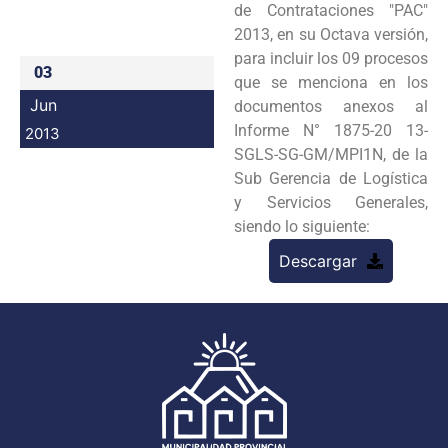
de
Contrataciones "PAC"
Programas
2013, en su Octava versión,
para incluir los 09 procesos
Intranet
03
que se menciona
en los
Jun
documentos anexos al
Informe N° 1875-20 13-
2013
SGLS-SG-GM/MPI1N, de la
Sub Gerencia
de Logística
y Servicios Generales,
siendo lo siguiente:
Descargar