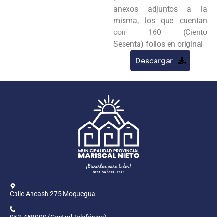
anexos adjuntos a la
misma, los que cuentan
con 160 (Ciento
Sesenta)
folios en original
Descargar
Calle Ancash 275 Moquegua
053-458000 (Central Telefónica)