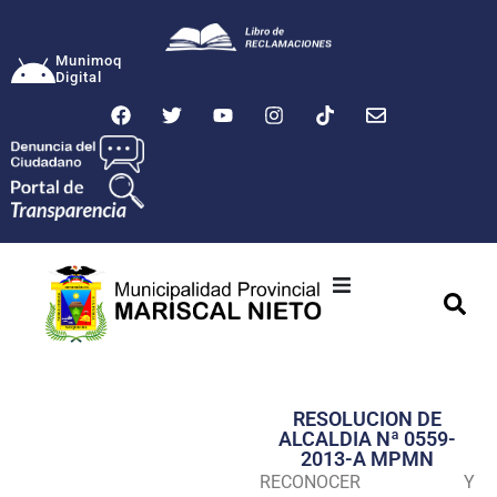
Munimoq
Digital
Ciudad
Municipalidad
RESOLUCION DE
Transparencia
ALCALDIA Nª 0559-
2013-A MPMN
Seguridad
RECONOCER Y