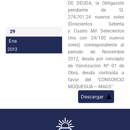
DE
DEUDA, la Obligación
Programas
pendiente de SI.
274,701.24 nuevos soles
Intranet
(Doscientos Setenta
y
Cuatro Mil Setecientos
29
Uno con 24/100 nuevos
Ene
soles) correspondiente al
2013
periodo de
Noviembre
2012, deuda por concepto
de Valorización Nº 01 de
Obra, deuda contraída a
favor
del "CONSORCIO
MOQUEGUA – MAGS".
Descargar